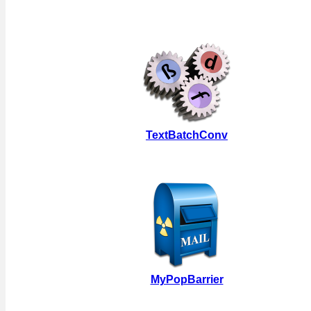
TextBatchConv
MyPopBarrier