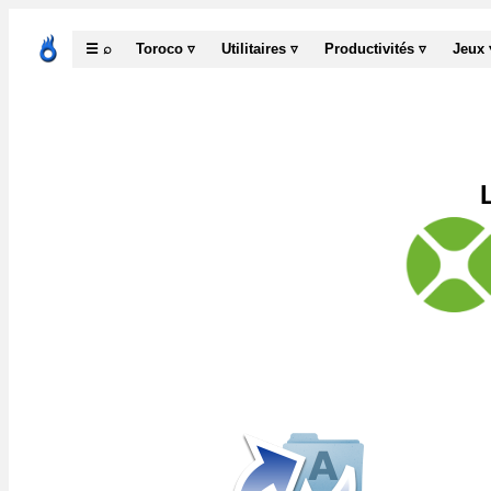
☰ ⌕
Toroco ▿
Utilitaires ▿
Productivités ▿
Jeux 