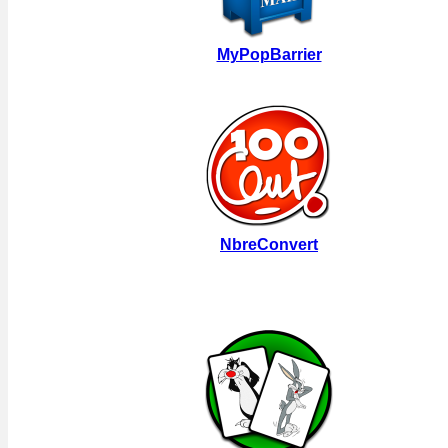
MyPopBarrier
NbreConvert