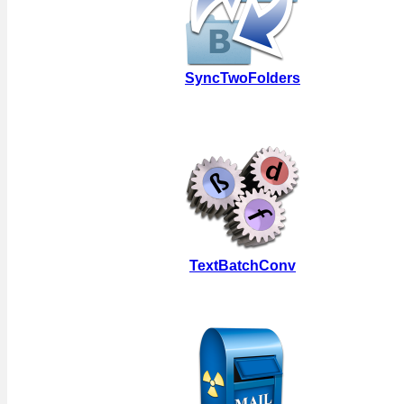
SyncTwoFolders
TextBatchConv