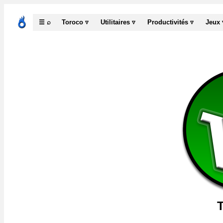
☰ ⌕
Toroco ▿
Utilitaires ▿
Productivités ▿
Jeux 