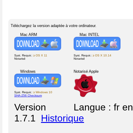
Téléchargez la version adaptée à votre ordinateur.
Mac ARM
Mac INTEL
Syst. Requir.:
≥ OS X 11
Syst. Requir.:
≥ OS X 10.14
Notarisé
Notarisé
Windows
Notarisé Apple
Syst. Requir.:
≥ Windows 10
SHA-256 Checksum
Version
Langue : fr en
1.7.1
Historique