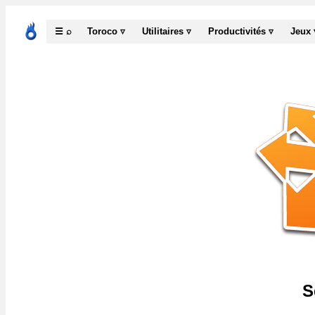
☰ ⌕
Toroco ▿
Utilitaires ▿
Productivités ▿
Jeux 
S