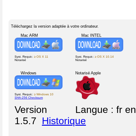
Téléchargez la version adaptée à votre ordinateur.
Mac ARM
Mac INTEL
Syst. Requir.:
≥ OS X 11
Syst. Requir.:
≥ OS X 10.14
Notarisé
Notarisé
Windows
Notarisé Apple
Syst. Requir.:
≥ Windows 10
SHA-256 Checksum
Version
Langue : fr en
1.5.7
Historique