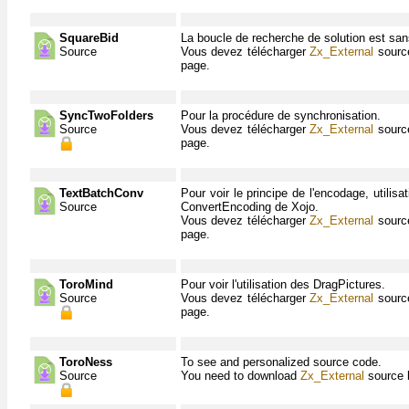
SquareBid
La boucle de recherche de solution est sans
Source
Vous devez télécharger
Zx_External
source
page.
SyncTwoFolders
Pour la procédure de synchronisation.
Source
Vous devez télécharger
Zx_External
source
page.
TextBatchConv
Pour voir le principe de l'encodage, utilisat
Source
ConvertEncoding de Xojo.
Vous devez télécharger
Zx_External
source
page.
ToroMind
Pour voir l'utilisation des DragPictures.
Source
Vous devez télécharger
Zx_External
source
page.
ToroNess
To see and personalized source code.
Source
You need to download
Zx_External
source 