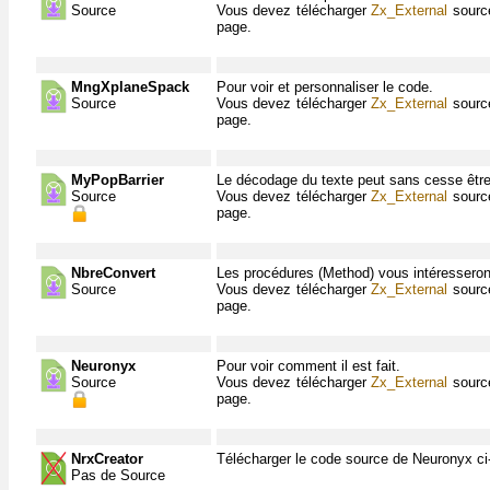
Source
Vous devez télécharger
Zx_External
source
page.
MngXplaneSpack
Pour voir et personnaliser le code.
Source
Vous devez télécharger
Zx_External
source
page.
MyPopBarrier
Le décodage du texte peut sans cesse être 
Source
Vous devez télécharger
Zx_External
source
page.
NbreConvert
Les procédures (Method) vous intéresseront
Source
Vous devez télécharger
Zx_External
source
page.
Neuronyx
Pour voir comment il est fait.
Source
Vous devez télécharger
Zx_External
source
page.
NrxCreator
Télécharger le code source de Neuronyx ci
Pas de Source