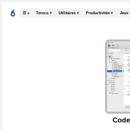
☰ ⌕
Toroco ▿
Utilitaires ▿
Productivités ▿
Jeux 
Code