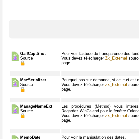
GallCaptShot
Pour voir l'astuce de transparence des fenê
Source
Vous devez télécharger
Zx_External
source
page.
MacSerializer
Pourquoi pas sur demande, si celle-ci est 
Source
Vous devez télécharger
Zx_External
source
page.
ManageNameExt
Les procédures (Method) vous intéress
Source
Regardez WinCalend pour la fenêtre Calendr
Vous devez télécharger
Zx_External
source
page.
MemoDate
Pour voir la manipulation des dates.