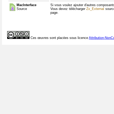
MacInterface
Si vous voulez ajouter d'autres composant
Source
Vous devez télécharger
Zx_External
source
page.
Ces œuvres sont placées sous licence
Attribution-NonC