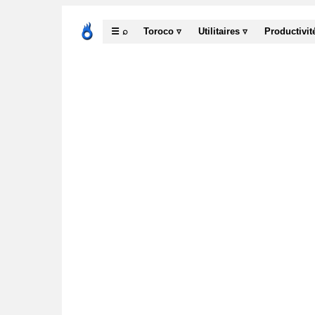
☰ ⌕
Toroco ▿
Utilitaires ▿
Productivit