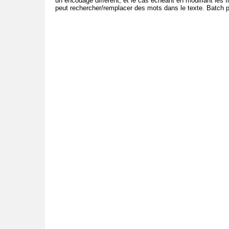
un encodage différent, et le cas échéant en modifiant les fi
peut rechercher/remplacer des mots dans le texte. Batch 