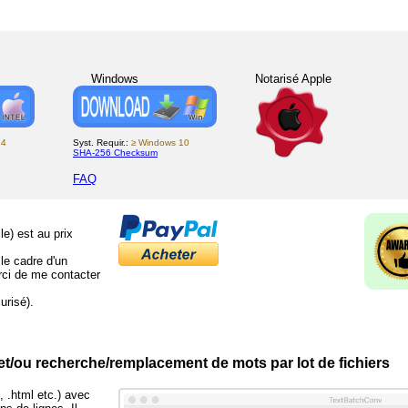
Windows
Notarisé Apple
14
Syst. Requir.:
≥ Windows 10
SHA-256 Checksum
FAQ
lle) est au prix
le cadre d'un
rci de me contacter
urisé).
et/ou recherche/remplacement de mots par lot de fichiers
, .html etc.) avec