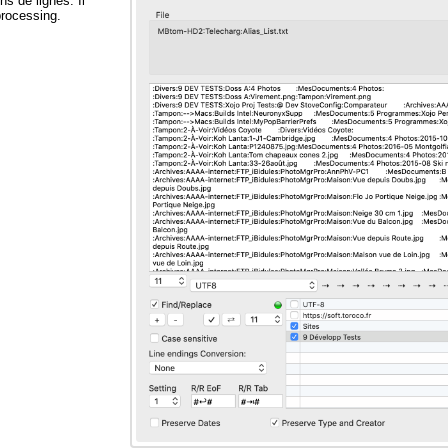
ns de lignes. Il
processing.