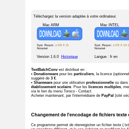
Téléchargez la version adaptée à votre ordinateur.
Mac ARM
Mac INTEL
Syst. Requir.:
≥ OS X 11
Syst. Requir.:
≥ OS X 10.
Notarisé
Notarisé
Version 1.6.0
Historique
Langue : fr en
TextBatchConv
est distribué en :
•
Donationware
pour les
particuliers
, la licence (optionne
suggéré de
3 €
.
•
Shareware
pour une utilisation
professionnelle
ou dans 
établissement scolaire
. Pour les
licences multiples
, me
via le lien du menu Toroco - Contact.
Acheter maintenant, par l'intermédiaire de
PayPal
(sité séc
Changement de l'encodage de fichiers texte 
Ce programme permet de réenregistrer un fichier texte (.txt