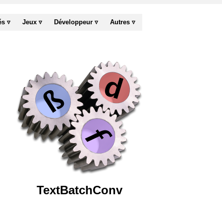
és ▿
Jeux ▿
Développeur ▿
Autres ▿
TextBatchConv